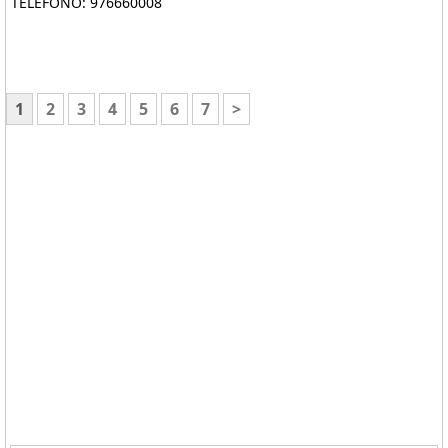
TELÉFONO: 976660008
1
2
3
4
5
6
7
>