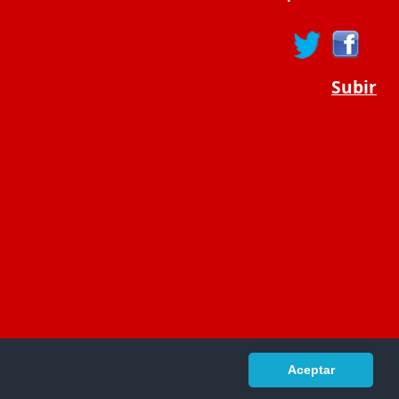
Subir
Aceptar
portaldeeducacion.es/
- © 2019 -
Contacto